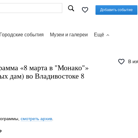
Добавить событие
Городские события
Музеи и галереи
Ещё
В из
рамма «8 марта в "Монако"»
ых дам) во Владивостоке 8
программы,
смотреть архив
.
₽