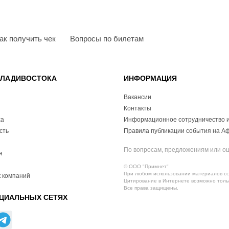
ак получить чек
Вопросы по билетам
ВЛАДИВОСТОКА
ИНФОРМАЦИЯ
Вакансии
Контакты
ха
Информационное сотрудничество и
сть
Правила публикации события на А
По вопросам, предложениям или о
я
© ООО "Примнет"
При любом использовании материалов ссы
 компаний
Цитирование в Интернете возможно тольк
Все права защищены.
ЦИАЛЬНЫХ СЕТЯХ