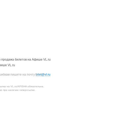
 продажа билетов на Афише VL.ru
фише VL.ru
шибкам пишите на почту
bilet@vl.ru
лка на VL.ru/AFISHA обязательна.
о при наличии гиперссылки.