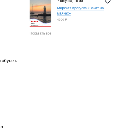
7 августа, 18:00
Морская прогулка «Закат на
маяках»
4000 ₽
Показать все
тобусе к
го