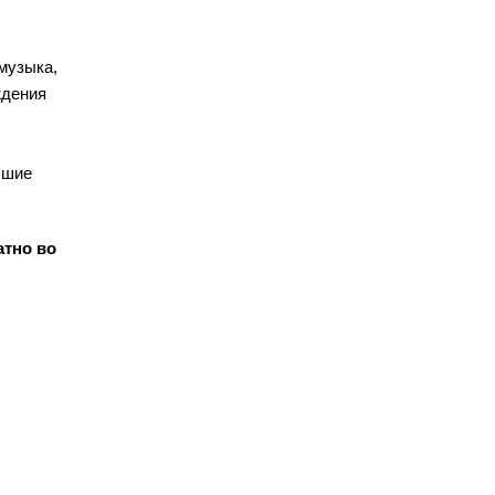
музыка,
ждения
чшие
атно во