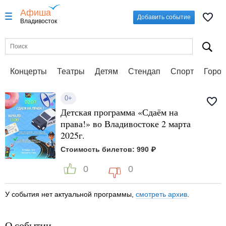
Афиша
Добавить событие
Владивосток
Концерты
Театры
Детям
Стендап
Спорт
Город
0+
Детская программа «Сдаём на
права!» во Владивостоке 2 марта
2025г.
Стоимость билетов: 990 ₽
0
0
У события нет актуальной программы,
смотреть архив
.
О событии