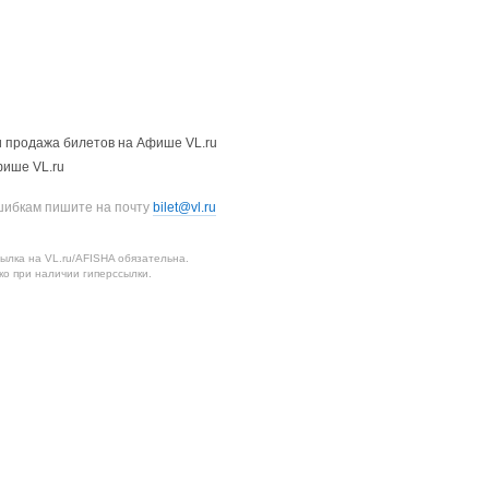
 продажа билетов на Афише VL.ru
фише VL.ru
шибкам пишите на почту
bilet@vl.ru
лка на VL.ru/AFISHA обязательна.
о при наличии гиперссылки.