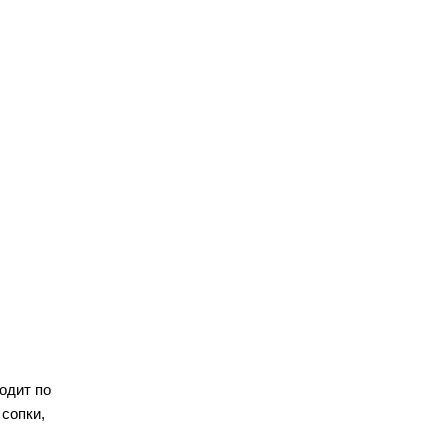
одит по
сопки,