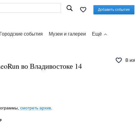
Добавить событие
Городские события
Музеи и галереи
Ещё
В из
LeoRun во Владивостоке 14
программы,
смотреть архив
.
₽