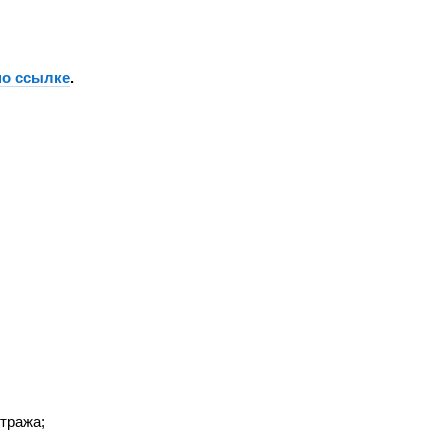
по ссылке
.
тража;