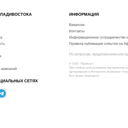
ВЛАДИВОСТОКА
ИНФОРМАЦИЯ
Вакансии
Контакты
ха
Информационное сотрудничество и
сть
Правила публикации события на А
По вопросам, предложениям или о
я
© ООО "Примнет"
При любом использовании материалов ссы
 компаний
Цитирование в Интернете возможно тольк
Все права защищены.
ЦИАЛЬНЫХ СЕТЯХ