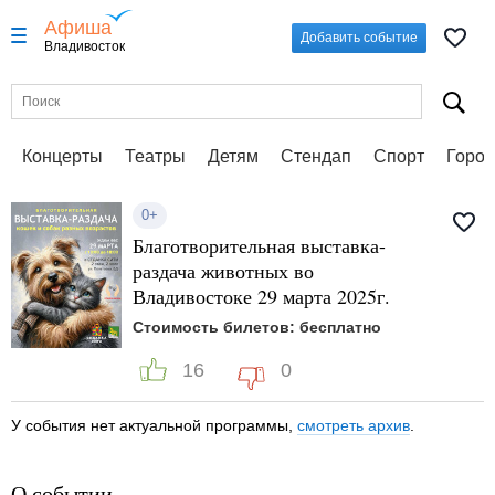
Афиша
Добавить событие
Владивосток
Концерты
Театры
Детям
Стендап
Спорт
Город
0+
Благотворительная выставка-
раздача животных во
Владивостоке 29 марта 2025г.
Стоимость билетов: бесплатно
16
0
У события нет актуальной программы,
смотреть архив
.
О событии