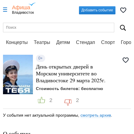
Афиша
Добавить событие
Владивосток
Концерты
Театры
Детям
Стендап
Спорт
Город
0+
День открытых дверей в
Морском университете во
Владивостоке 29 марта 2025г.
Стоимость билетов: бесплатно
2
2
У события нет актуальной программы,
смотреть архив
.
О событии