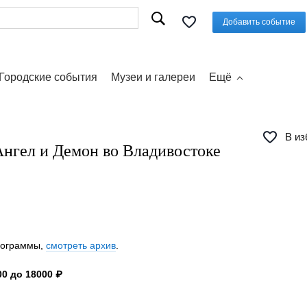
Добавить событие
Городские события
Музеи и галереи
Ещё
В из
Ангел и Демон во Владивостоке
программы,
смотреть архив
.
0 до 18000 ₽