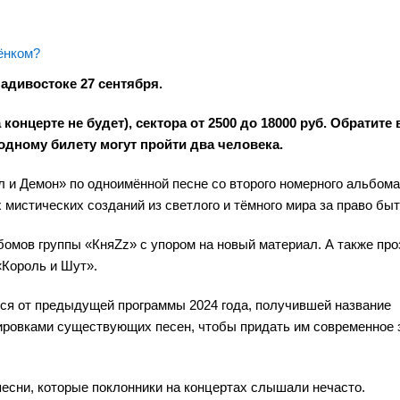
ёнком?
адивостоке 27 сентября.
 концерте не будет), сектора от 2500 до 18000 руб. Обратите
одному билету могут пройти два человека.
л и Демон» по одноимённой песне со второго номерного альбома
 мистических созданий из светлого и тёмного мира за право быт
бомов группы «КняZz» с упором на новый материал. А также про
«Король и Шут».
ься от предыдущей программы 2024 года, получившей название
жировками существующих песен, чтобы придать им современное 
есни, которые поклонники на концертах слышали нечасто.