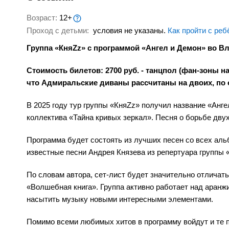
Возраст:
12+
Проход с детьми:
условия не указаны.
Как пройти с реб
Группа «КняZz» с программой «Ангел и Демон» во Вл
Стоимость билетов: 2700 руб. - танцпол (фан-зоны на
что Адмиральские диваны рассчитаны на двоих, по 
В 2025 году тур группы «КняZz» получил название «Анге
коллектива «Тайна кривых зеркал». Песня о борьбе двух
Программа будет состоять из лучших песен со всех аль
известные песни Андрея Князева из репертуара группы 
По словам автора, сет-лист будет значительно отличат
«Волшебная книга». Группа активно работает над аран
насытить музыку новыми интересными элементами.
Помимо всеми любимых хитов в программу войдут и те п