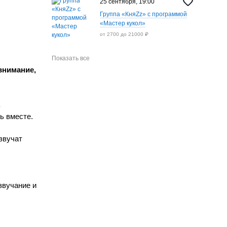
25 сентября, 19:00
Группа «КняZz» с программой
«Мастер кукол»
от 2700 до 21000 ₽
Показать все
 внимание,
ь вместе.
звучат
звучание и