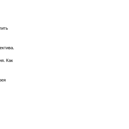
лить
ектива.
я. Как
рея