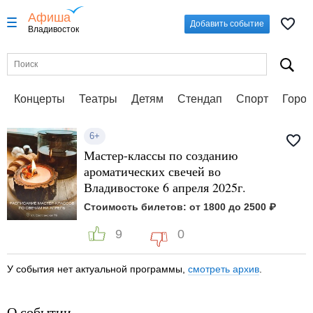
Афиша
Добавить событие
Владивосток
Концерты
Театры
Детям
Стендап
Спорт
Город
6+
Мастер-классы по созданию
ароматических свечей во
Владивостоке 6 апреля 2025г.
Стоимость билетов: от 1800 до 2500 ₽
9
0
У события нет актуальной программы,
смотреть архив
.
О событии