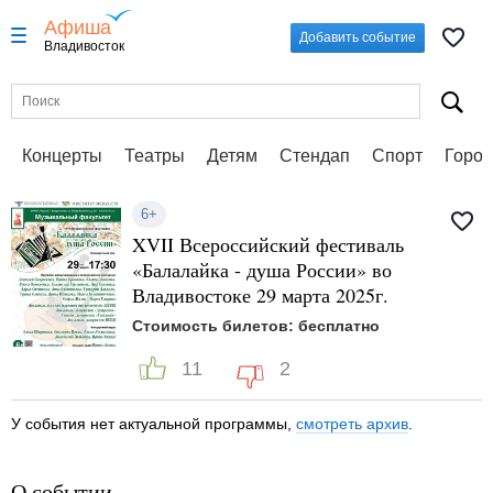
Афиша
Добавить событие
Владивосток
Концерты
Театры
Детям
Стендап
Спорт
Город
6+
XVII Всероссийский фестиваль
«Балалайка - душа России» во
Владивостоке 29 марта 2025г.
Стоимость билетов: бесплатно
11
2
У события нет актуальной программы,
смотреть архив
.
О событии