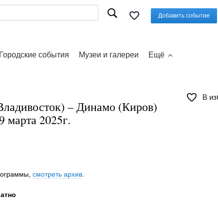
Добавить событие
Городские события
Музеи и галереи
Ещё
В из
Владивосток) – Динамо (Киров)
9 марта 2025г.
программы,
смотреть архив
.
латно