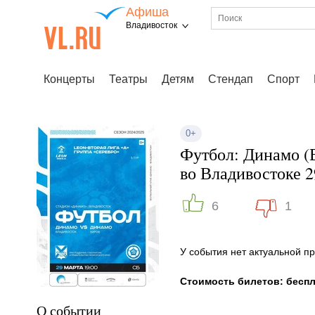
Афиша
Владивосток
Концерты
Театры
Детям
Стендап
Спорт
0+
Футбол: Динамо (
во Владивостоке 2
6
1
У события нет актуальной 
Стоимость билетов: бесп
О событии