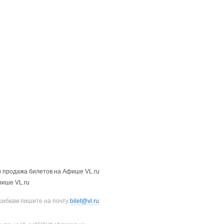
 продажа билетов на Афише VL.ru
фише VL.ru
шибкам пишите на почту
bilet@vl.ru