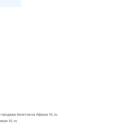
 продажа билетов на Афише VL.ru
фише VL.ru