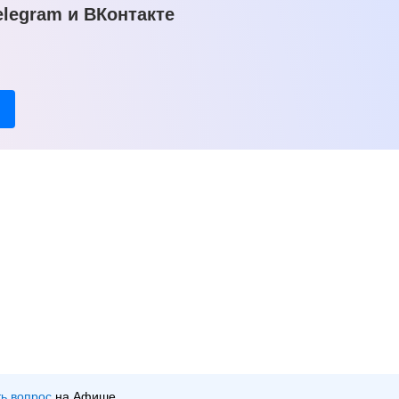
legram и ВКонтакте
ть вопрос
на Афише