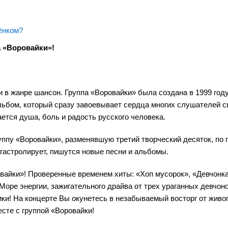
ёнком?
а «Воровайки»!
и в жанре шансон. Группа «Воровайки» была создана в 1999 го
льбом, который сразу завоевывает сердца многих слушателей 
ается душа, боль и радость русского человека.
уппу «Воровайки», разменявшую третий творческий десяток, по 
 гастролирует, пишутся новые песни и альбомы.
овайки»! Проверенные временем хиты: «Хоп мусорок», «Девчонк
Море энергии, зажигательного драйва от трех ураганных девчоно
ки! На концерте Вы окунетесь в незабываемый восторг от живо
есте с группой «Воровайки!