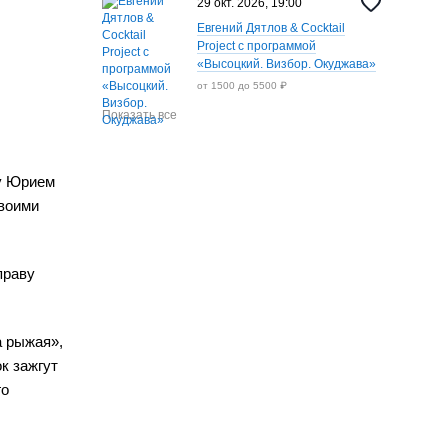
29 окт. 2026, 19:00
Евгений Дятлов & Cocktail
Project с программой
«Высоцкий. Визбор. Окуджава»
от 1500 до 5500 ₽
Показать все
ду Юрием
своими
праву
а рыжая»,
к зажгут
го