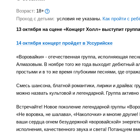
Возраст:
18+
Проход с детьми:
условия не указаны.
Как пройти с реб
13 октября на сцене «Концерт Холл» выступит групп
14 октября концерт пройдет в Уссурийске
«Воровайки» - отечественная группа, исполняющая песн
Алмазовым. В ноябре того же года выходит дебютный а
простыми и в то же время глубокими песнями, где отраж
Смесь шансона, блатной романтики, лирики и драйва: гр
можно назвать культовой и легендарной. Группа активно
Встречайте! Новое поколение легендарной группы «Вор
«Не воровка, не шалава», «Наколочки» и многие другие! 
ваши сердца огнем безудержной «воровайской» энергети
исполнения, качественного звука и света! Потанцуем вм