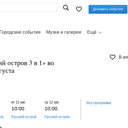
Добавить событие
Городские события
Музеи и галереи
Ещё
В из
й остров 3 в 1» во
густа
вт
11 авг.
ср
12 авг.
чт
13 авг.
пт
14 авг.
Вся программа
10:00
10:00
10:00
10:00
ов
Русский остров
Русский остров
Русский остров
Русский о