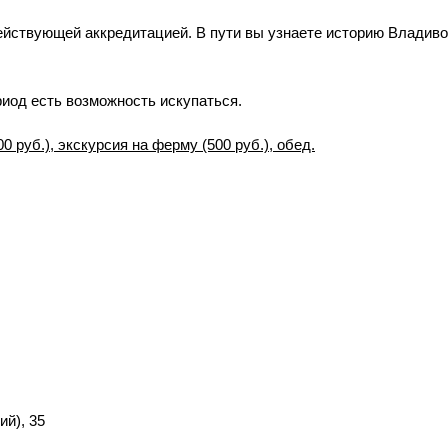
йствующей аккредитацией. В пути вы узнаете историю Владиво
риод есть возможность искупаться.
руб.), экскурсия на ферму (500 руб.), обед.
ий), 35