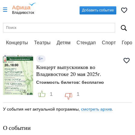
Афиша
Добавить событие
Владивосток
Концерты
Театры
Детям
Стендап
Спорт
Город
6+
Концерт выпускников во
Владивостоке 20 мая 2025г.
Стоимость билетов: бесплатно
1
1
У события нет актуальной программы,
смотреть архив
.
О событии