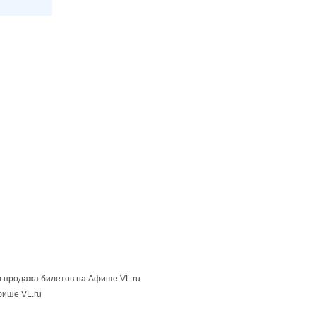
 продажа билетов на Афише VL.ru
фише VL.ru