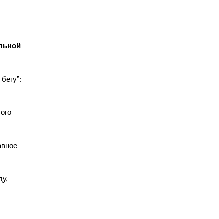
ельной
бегу”:
того
авное –
ду,