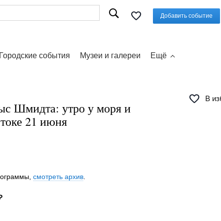
Добавить событие
Городские события
Музеи и галереи
Ещё
В из
ыс Шмидта: утро у моря и
стоке 21 июня
программы,
смотреть архив
.
₽