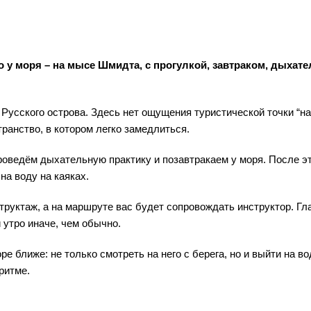
 у моря – на мысе Шмидта, с прогулкой, завтраком, дыхат
усского острова. Здесь нет ощущения туристической точки “на 
транство, в котором легко замедлиться.
роведём дыхательную практику и позавтракаем у моря. После э
на воду на каяках.
труктаж, а на маршруте вас будет сопровождать инструктор. Гл
 утро иначе, чем обычно.
е ближе: не только смотреть на него с берега, но и выйти на во
ритме.