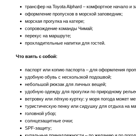
трансфер на Toyota Alphard – комфортное начало и
оформление пропусков в морской заповедник;
морская прогулка на катере;
сопровождение команды Чимай;
перекус на маршруте;
прохладительные напитки для гостей.
Что взять с собой:
паспорт или копию паспорта – для оформления проп
удобную обувь с нескользкой подошвой;
небольшой рюкзак для личных вещей;
удобную одежду для прогулки по природному релье
ветровку или лёгкую куртку: у моря погода может м
туристическую пенку или сидушку для отдыха на м
головной убор;
солнцезащитные очки;
SPF-защиту;
купальные принадлежности – по желанию и по погод