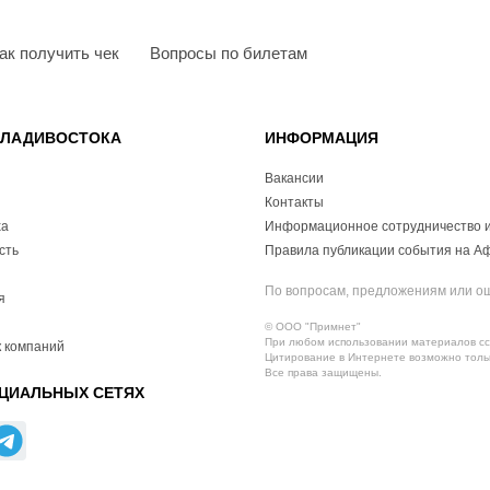
ак получить чек
Вопросы по билетам
ВЛАДИВОСТОКА
ИНФОРМАЦИЯ
Вакансии
Контакты
ха
Информационное сотрудничество и
сть
Правила публикации события на А
По вопросам, предложениям или о
я
© ООО "Примнет"
При любом использовании материалов ссы
 компаний
Цитирование в Интернете возможно тольк
Все права защищены.
ЦИАЛЬНЫХ СЕТЯХ