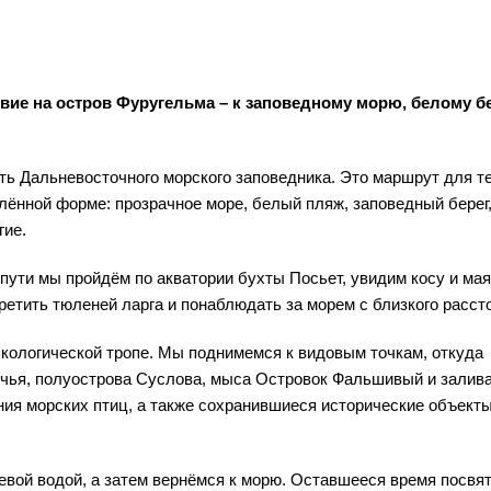
вие на остров Фуругельма – к заповедному морю, белому бе
ь Дальневосточного морского заповедника. Это маршрут для те
алённой форме: прозрачное море, белый пляж, заповедный берег
гие.
пути мы пройдём по акватории бухты Посьет, увидим косу и мая
ретить тюленей ларга и понаблюдать за морем с близкого расст
экологической тропе. Мы поднимемся к видовым точкам, откуда
чья, полуострова Суслова, мыса Островок Фальшивый и залив
ния морских птиц, а также сохранившиеся исторические объекты
ьевой водой, а затем вернёмся к морю. Оставшееся время посвя