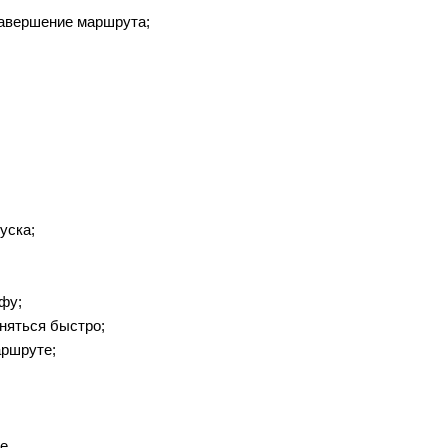
 завершение маршрута;
уска;
фу;
еняться быстро;
аршруте;
е.