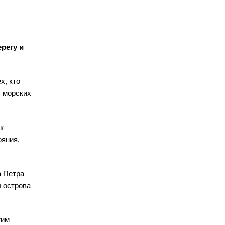
регу и
х, кто
, морских
к
ояния.
а Петра
 острова –
тим