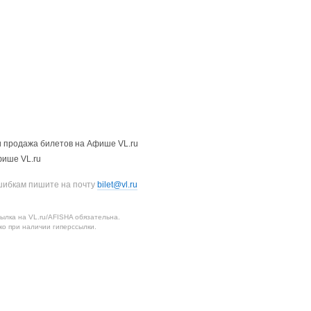
 продажа билетов на Афише VL.ru
фише VL.ru
шибкам пишите на почту
bilet@vl.ru
лка на VL.ru/AFISHA обязательна.
о при наличии гиперссылки.