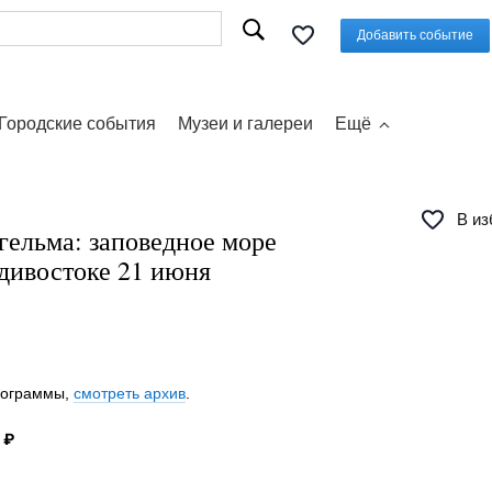
Добавить событие
Городские события
Музеи и галереи
Ещё
В из
гельма: заповедное море
дивостоке 21 июня
программы,
смотреть архив
.
 ₽