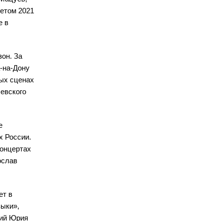
Летом 2021
е в
он. За
а-на-Дону
ых сценах
евского
е
х России.
концертах
ослав
ет в
зыки»,
ний Юрия