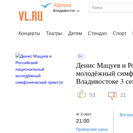
Афиша
Владивосток
Концерты
Театры
Детям
Стендап
Спорт
6+
Денис Мацуев и Р
молодёжный симфо
Владивостоке 3 се
53
21
чт
3 сент.
Вся пр
21:00
Приморская сцена