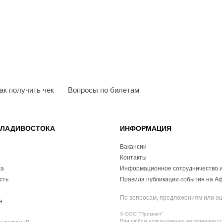
ак получить чек
Вопросы по билетам
ВЛАДИВОСТОКА
ИНФОРМАЦИЯ
Вакансии
Контакты
ха
Информационное сотрудничество и
сть
Правила публикации события на А
По вопросам, предложениям или о
я
© ООО "Примнет"
При любом использовании материалов ссы