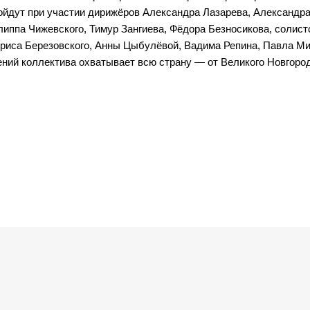
ойдут при участии дирижёров Александра Лазарева, Александр
иппа Чижевского, Тимур Зангиева, Фёдора Безносикова, солист
ориса Березовского, Анны Цыбулёвой, Вадима Репина, Павла М
ений коллектива охватывает всю страну — от Великого Новгоро