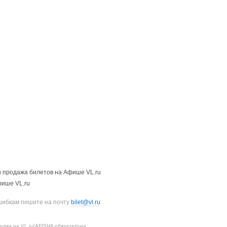
 продажа билетов на Афише VL.ru
фише VL.ru
шибкам пишите на почту
bilet@vl.ru
лка на VL.ru/AFISHA обязательна.