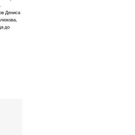
а
ов Дениса
илюкова,
да до