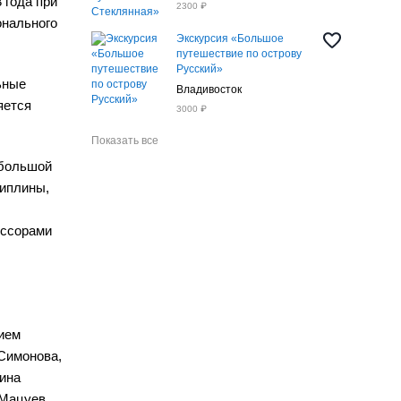
 года при
2300 ₽
онального
Экскурсия «Большое
путешествие по острову
Русский»
ьные
Владивосток
яется
3000 ₽
Показать все
 большой
циплины,
ессорами
ием
Симонова,
ина
 Мацуев,