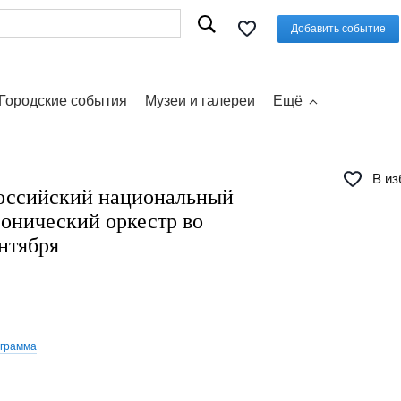
Добавить событие
Городские события
Музеи и галереи
Ещё
В из
оссийский национальный
нический оркестр во
нтября
ограмма