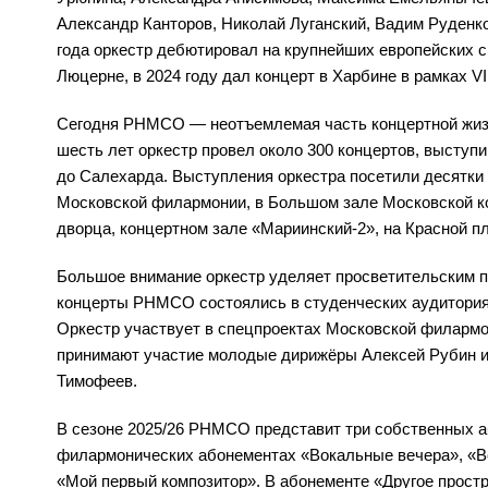
Александр Канторов, Николай Луганский, Вадим Руденко
года оркестр дебютировал на крупнейших европейских 
Люцерне, в 2024 году дал концерт в Харбине в рамках V
Сегодня РНМСО — неотъемлемая часть концертной жизни 
шесть лет оркестр провел около 300 концертов, выступи
до Салехарда. Выступления оркестра посетили десятк
Московской филармонии, в Большом зале Московской к
дворца, концертном зале «Мариинский-2», на Красной п
Большое внимание оркестр уделяет просветительским п
концерты РНМСО состоялись в студенческих аудиториях
Оркестр участвует в спецпроектах Московской филармо
принимают участие молодые дирижёры Алексей Рубин и
Тимофеев.
В сезоне 2025/26 РНМСО представит три собственных а
филармонических абонементах «Вокальные вечера», «В
«Мой первый композитор». В абонементе «Другое прост