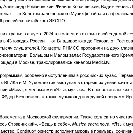
, Александр Романовский, Филипп Копачевский, Вадим Репин. 
сценах — в Золотом зале венского Музикферайна и на фестивал
III российско-китайского ЭКСПО.
страны; в августе 2024-го коллектив открыл свой седьмой сез
в в 43 городах России — от Владивостока до Пскова, от Ростов
и тысяч слушателей. Концерты РНМСО проходили на двух главн
онсерватории, Большом и Малом залах Государственного Кремл
лощади в Москве, транслировались каналом Medici.tv.
рограммам, особенно выступлениям в российских вузах. Первы
 ВГИКа и МГУ; коллектив выступал в старейших университета
нии «Мама, я меломан» и «Язык музыки». В просветительских 
 Фёдор Безносиков, а также музыковед и ведущий программ Яр
бонемента в Московской филармонии. Также коллектив участву
есь Стравинский», «Вещь в себе»,
Musica sacra nova
, «Язык му
ранство. Continuo» оркестр исполнит мировые премьеры сочине