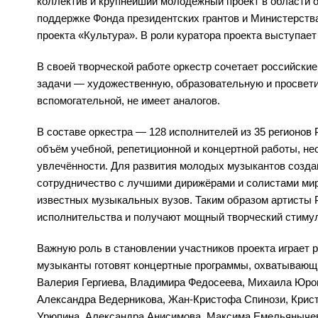
коллектив и крупнейший молодёжный проект в области о
поддержке Фонда президентских грантов и Министерств
проекта «Культура». В роли куратора проекта выступае
В своей творческой работе оркестр сочетает российски
задачи — художественную, образовательную и просветит
вспомогательной, не имеет аналогов.
В составе оркестра — 128 исполнителей из 35 регионов
объём учебной, репетиционной и концертной работы, н
увлечённости. Для развития молодых музыкантов созда
сотрудничество с лучшими дирижёрами и солистами мир
известных музыкальных вузов. Таким образом артисты
исполнительства и получают мощный творческий стимул
Важную роль в становлении участников проекта играет
музыканты готовят концертные программы, охватывающи
Валерия Гергиева, Владимира Федосеева, Михаила Юров
Александра Ведерникова, Жан-Кристофа Спинози, Крист
Урюпина, Александра Анисимова, Максима Емельянычева