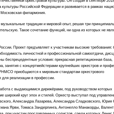
течественной оркестровой культуры. Он создан в сентябре 2018
а культуры Российской Федерации и развивается в рамках наци
т Московская филармония.
е музыкальные традиции и мировой опыт, решая три принципиал
ельскую. Такое сочетание функций, ни одна из которых не явл
 России. Проект предъявляет к участникам высокие требования:
еобходимость личностной и профессиональной самоотдачи, дис
ны беспрецедентные условия: прекрасная репетиционная база,
а, занятия с концертмейстерами крупнейших оркестров и проф
 РНМСО приобщаются к мировым стандартам оркестрового
 для реализации в профессии.
 работа с выдающимися дирижёрами, под руководством которых
е широкий круг эпох и стилей. Оркестр выступал под управлен
ского, Александра Лазарева, Александра Сладковского, Юрия 
иана Ярви, Томаса Зандерлинга, Антонелло Манакорды, Валент
, при участии прославленных солистов, среди которых Денис