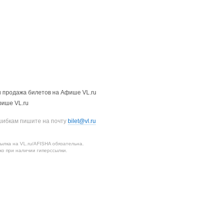
 продажа билетов на Афише VL.ru
фише VL.ru
шибкам пишите на почту
bilet@vl.ru
лка на VL.ru/AFISHA обязательна.
о при наличии гиперссылки.