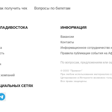
ак получить чек
Вопросы по билетам
ВЛАДИВОСТОКА
ИНФОРМАЦИЯ
Вакансии
Контакты
ха
Информационное сотрудничество и
сть
Правила публикации события на А
По вопросам, предложениям или о
я
© ООО "Примнет"
При любом использовании материалов ссы
 компаний
Цитирование в Интернете возможно тольк
Все права защищены.
ЦИАЛЬНЫХ СЕТЯХ