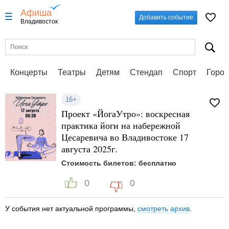
Афиша
Добавить событие
Владивосток
Концерты
Театры
Детям
Стендап
Спорт
Город
16+
Проект «ЙогаУтро»: воскресная
практика йоги на набережной
Цесаревича во Владивостоке 17
августа 2025г.
Стоимость билетов: бесплатно
0
0
У события нет актуальной программы,
смотреть архив
.