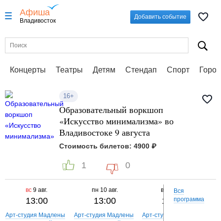
Афиша
Добавить событие
Владивосток
Концерты
Театры
Детям
Стендап
Спорт
Город
16+
Образовательный воркшоп
«Искусство минимализма» во
Владивостоке 9 августа
Стоимость билетов: 4900 ₽
1
0
вс
9 авг.
пн
10 авг.
вт
11 авг.
Вся
13:00
13:00
13:00
программа
Арт-студия Мадлены
Арт-студия Мадлены
Арт-студия Мадлены
Арт