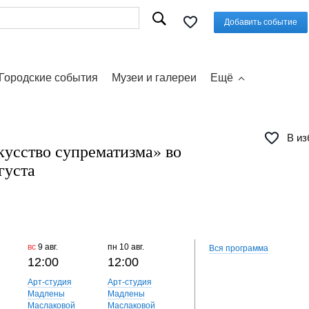
Добавить событие
Городские события
Музеи и галереи
Ещё
В из
кусство супрематизма» во
густа
вс
9 авг.
пн
10 авг.
вт
11 авг.
ср
12 авг.
Вся программа
12:00
12:00
12:00
12:00
Арт-студия
Арт-студия
Арт-студия
Арт-студи
Мадлены
Мадлены
Мадлены
Мадлены
Маслаковой
Маслаковой
Маслаковой
Маслаков