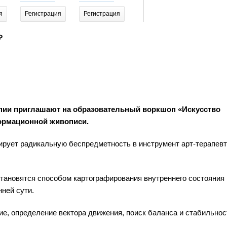
я
Регистрация
Регистрация
Регистрация
Регистр
₽
пии приглашают на образовательный воркшоп «Искусство
ормационной живописи.
ирует радикальную беспредметность в инструмент арт-терапевт
тановятся способом картографирования внутреннего состояния 
ней сути.
ие, определение вектора движения, поиск баланса и стабильнос