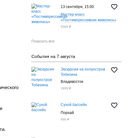
13 сентября, 15:00
ация
Регистрация
Регистрация
Регистрация
Регис
Мастер-класс
«Постимпрессивная живопись»
5300 ₽
Показать все
События на 7 августа
Экскурсия на полуостров
Тобизина
Владивосток
ического
1900 ₽
Сухой бассейн
и
Порхай
500 ₽
ти.