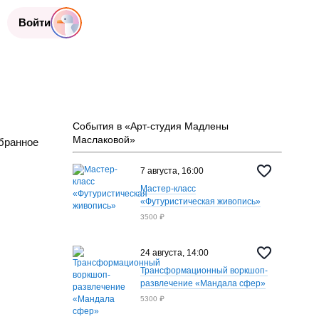
Войти
События в «Арт-студия Мадлены
Маслаковой»
бранное
7 августа, 16:00
Мастер-класс
«Футуристическая живопись»
3500 ₽
24 августа, 14:00
чт
13 авг.
пт
14 авг.
сб
15 авг.
вс
16 ав
12:00
12:00
12:00
12:0
Трансформационный воркшоп-
развлечение «Мандала сфер»
я
Арт-студия
Арт-студия
Арт-студия
Арт-ст
5300 ₽
Мадлены
Мадлены
Мадлены
Мадле
ой
Маслаковой
Маслаковой
Маслаковой
Маслак