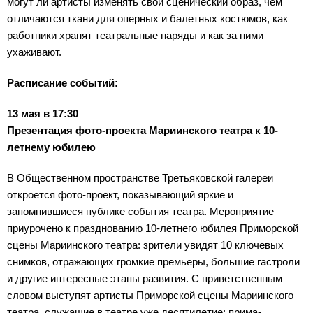
могут ли артисты изменять свой сценический образ, чем
отличаются ткани для оперных и балетных костюмов, как
работники хранят театральные наряды и как за ними
ухаживают.
Расписание событий:
13 мая в 17:30
Презентация фото-проекта Мариинского театра к 10-
летнему юбилею
В Общественном пространстве Третьяковской галереи
откроется фото-проект, показывающий яркие и
запомнившиеся публике события театра. Мероприятие
приурочено к празднованию 10-летнего юбилея Приморской
сцены Мариинского театра: зрители увидят 10 ключевых
снимков, отражающих громкие премьеры, большие гастроли
и другие интересные этапы развития. С приветственным
словом выступят артисты Приморской сцены Мариинского
театра, служащие в театре уже десятилетие: прима-