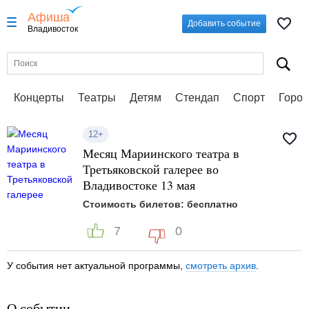
Афиша
Добавить событие
Владивосток
Концерты
Театры
Детям
Стендап
Спорт
Город
12+
Месяц Мариинского театра в
Третьяковской галерее во
Владивостоке 13 мая
Стоимость билетов: бесплатно
7
0
У события нет актуальной программы,
смотреть архив
.
О событии