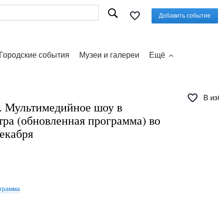
Добавить событие
Городские события
Музеи и галереи
Ещё
В из
. Мультимедийное шоу в
тра (обновленная программа) во
декабря
ограмма