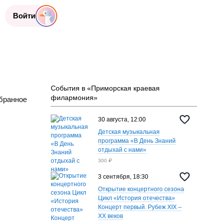
Войти
События в «Приморская краевая
филармония»
бранное
30 августа, 12:00
Детская музыкальная
программа «В День Знаний
отдыхай с нами»
300 ₽
3 сентября, 18:30
Открытие концертного сезона
Цикл «История отечества»
Концерт первый. Рубеж XIX –
XX веков