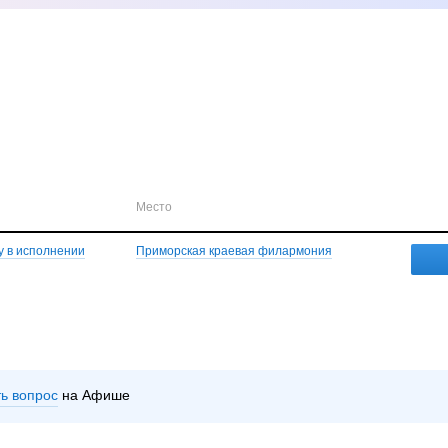
Место
у в исполнении
Приморская краевая филармония
ть вопрос
на Афише