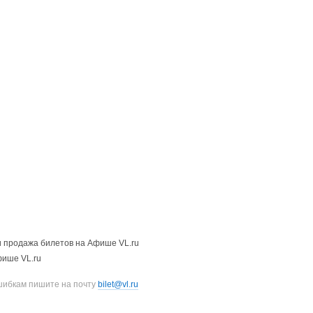
 продажа билетов на Афише VL.ru
фише VL.ru
шибкам пишите на почту
bilet@vl.ru