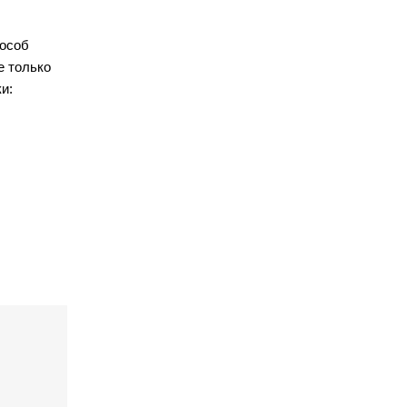
пособ
е только
и: