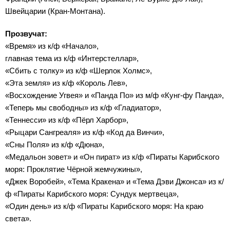
Швейцарии (Кран-Монтана).
Прозвучат:
«Время» из к/ф «Начало»,
главная тема из к/ф «Интерстеллар»,
«Сбить с толку» из к/ф «Шерлок Холмс»,
«Эта земля» из к/ф «Король Лев»,
«Восхождение Угвея» и «Панда По» из м/ф «Кунг-фу Панда»,
«Теперь мы свободны» из к/ф «Гладиатор»,
«Теннесси» из к/ф «Пёрл Харбор»,
«Рыцари Сангреаля» из к/ф «Код да Винчи»,
«Сны Поля» из к/ф «Дюна»,
«Медальон зовет» и «Он пират» из к/ф «Пираты Карибского
моря: Проклятие Чёрной жемчужины»,
«Джек Воробей», «Тема Кракена» и «Тема Дэви Джонса» из к/
ф «Пираты Карибского моря: Сундук мертвеца»,
«Один день» из к/ф «Пираты Карибского моря: На краю
света».