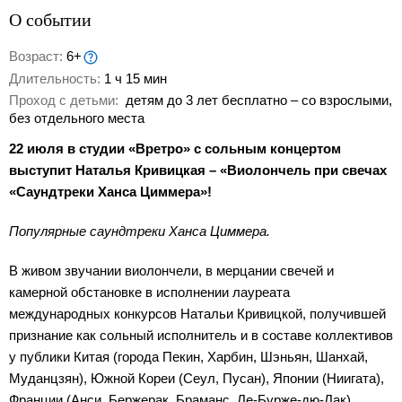
О событии
Возраст:
6+
Длительность:
1 ч 15 мин
Проход с детьми:
детям до 3 лет бесплатно – со взрослыми,
без отдельного места
22 июля в студии «Вретро» с сольным концертом
выступит Наталья Кривицкая – «Виолончель при свечах
«Саундтреки Ханса Циммера»!
Популярные саундтреки Ханса Циммера.
В живом звучании виолончели, в мерцании свечей и
камерной обстановке в исполнении лауреата
международных конкурсов Натальи Кривицкой, получившей
признание как сольный исполнитель и в составе коллективов
у публики Китая (города Пекин, Харбин, Шэньян, Шанхай,
Муданцзян), Южной Кореи (Сеул, Пусан), Японии (Ниигата),
Франции (Анси, Бержерак, Браманс, Ле-Бурже-дю-Лак),