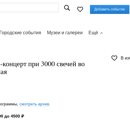
Добавить событие
Городские события
Музеи и галереи
Ещё
В из
концерт при 3000 свечей во
мая
программы,
смотреть архив
.
0 до 4500 ₽