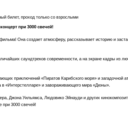
ый билет, проход только со взрослыми
концерт при 3000 свечей!
 фильма! Она создает атмосферу, рассказывает историю и заста
еличайших саундтреков современности, а на экране кадры из л
вающих приключений «Пиратов Карибского моря» и загадочной 
а в «Интерстелларе» и завораживающего мира «Дюны».
ра, Джона Уильямса, Людовико Эйнауди и других кинокомпози
 при 3000 свечей!