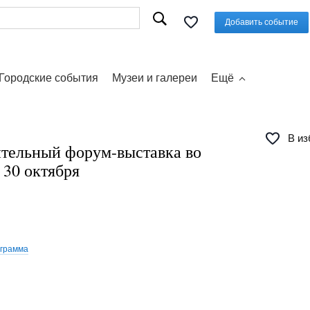
Добавить событие
Городские события
Музеи и галереи
Ещё
В из
тельный форум-выставка во
 30 октября
ограмма