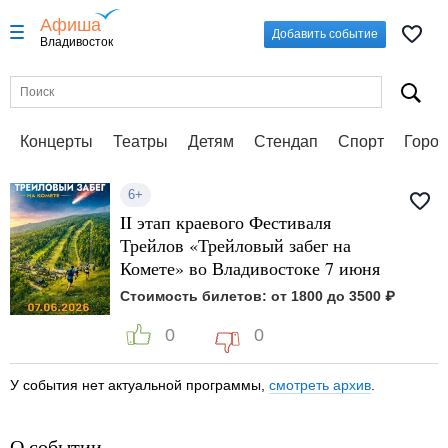
Афиша
Добавить событие
Владивосток
Концерты
Театры
Детям
Стендап
Спорт
Город
6+
II этап краевого Фестиваля
Трейлов «Трейловый забег на
Комете» во Владивостоке 7 июня
Стоимость билетов: от 1800 до 3500 ₽
0
0
У события нет актуальной программы,
смотреть архив
.
О событии