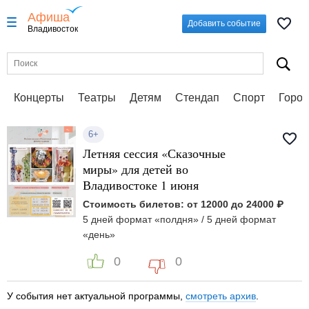
Афиша
Добавить событие
Владивосток
Концерты
Театры
Детям
Стендап
Спорт
Город
6+
Летняя сессия «Сказочные
миры» для детей во
Владивостоке 1 июня
Стоимость билетов: от 12000 до 24000 ₽
5 дней формат «полдня» / 5 дней формат
«день»
0
0
У события нет актуальной программы,
смотреть архив
.