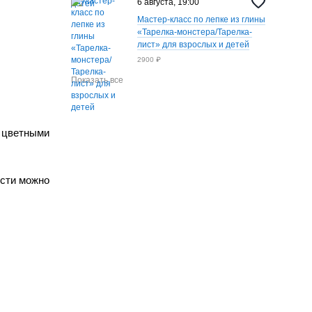
6 августа, 19:00
Мастер-класс по лепке из глины
«Тарелка-монстера/Тарелка-
лист» для взрослых и детей
2900 ₽
Показать все
у цветными
ости можно