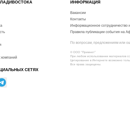
ВЛАДИВОСТОКА
ИНФОРМАЦИЯ
Вакансии
Контакты
ха
Информационное сотрудничество и
сть
Правила публикации события на А
По вопросам, предложениям или о
я
© ООО "Примнет"
При любом использовании материалов ссы
 компаний
Цитирование в Интернете возможно тольк
Все права защищены.
ЦИАЛЬНЫХ СЕТЯХ