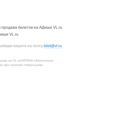
 продажа билетов на Афише VL.ru
фише VL.ru
шибкам пишите на почту
bilet@vl.ru
лка на VL.ru/AFISHA обязательна.
о при наличии гиперссылки.