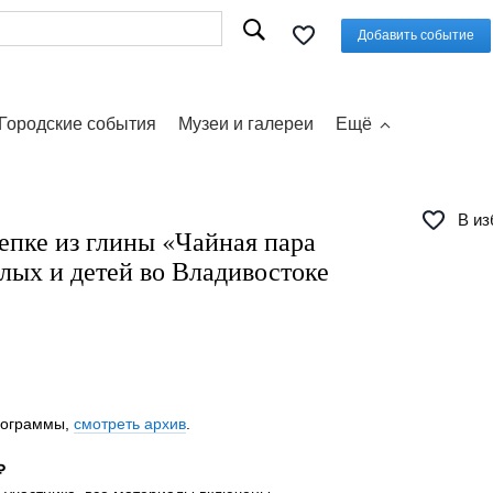
Добавить событие
Городские события
Музеи и галереи
Ещё
В из
епке из глины «Чайная пара
лых и детей во Владивостоке
программы,
смотреть архив
.
₽