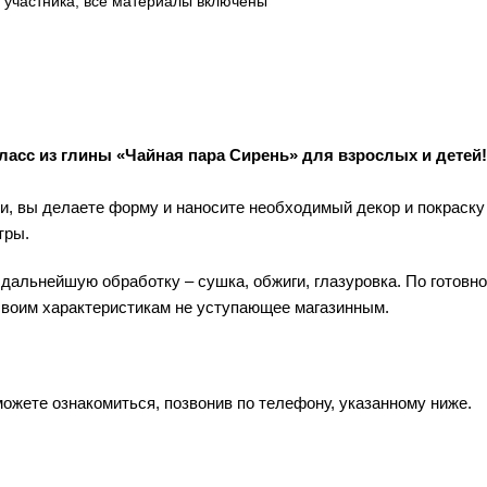
о участника, все материалы включены
ласс из глины «Чайная пара Сирень» для взрослых и детей!
ки, вы делаете форму и наносите необходимый декор и покраск
тры.
 дальнейшую обработку – сушка, обжиги, глазуровка. По готовн
своим характеристикам не уступающее магазинным.
ожете ознакомиться, позвонив по телефону, указанному ниже.