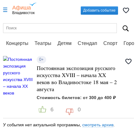
Афиша
Добавить событие
Владивосток
Концерты
Театры
Детям
Стендап
Спорт
Город
0+
Постоянная экспозиция русского
искусства XVIII – начала XX
веков во Владивостоке 18 мая – 2
августа
Стоимость билетов: от 300 до 400 ₽
6
0
У события нет актуальной программы,
смотреть архив
.