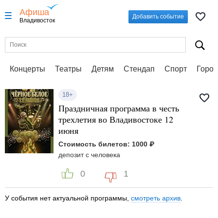
Афиша
Добавить событие
Владивосток
Концерты
Театры
Детям
Стендап
Спорт
Город
18+
Праздничная программа в честь
трехлетия во Владивостоке 12
июня
Стоимость билетов: 1000 ₽
депозит с человека
0
1
У события нет актуальной программы,
смотреть архив
.