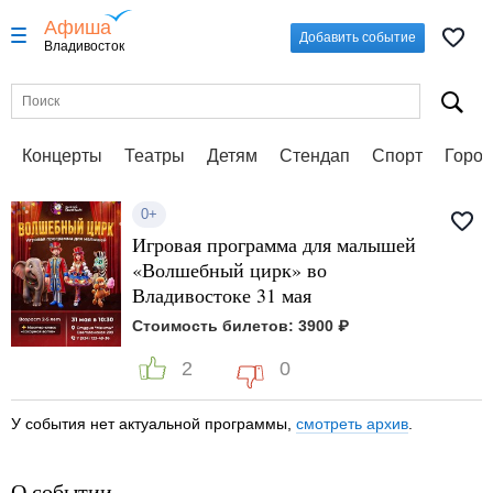
Афиша
Добавить событие
Владивосток
Концерты
Театры
Детям
Стендап
Спорт
Город
0+
Игровая программа для малышей
«Волшебный цирк» во
Владивостоке 31 мая
Стоимость билетов: 3900 ₽
2
0
У события нет актуальной программы,
смотреть архив
.
О событии