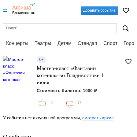
Афиша
Добавить событие
Владивосток
Концерты
Театры
Детям
Стендап
Спорт
Город
6+
Мастер-класс «Фантазии
котенка» во Владивостоке 1
июня
Стоимость билетов: 1000 ₽
0
0
У события нет актуальной программы,
смотреть архив
.
О событии