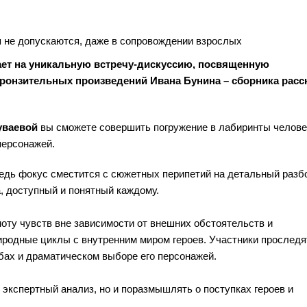
 не допускаются, даже в сопровождении взрослых
шает на уникальную встречу-дискуссию, посвященную
пронзительных произведений Ивана Бунина – сборника расс
уваевой
вы сможете совершить погружение в лабиринты челове
персонажей.
ведь фокус сместится с сюжетных перипетий на детальный разб
а, доступный и понятный каждому.
ноту чувств вне зависимости от внешних обстоятельств и
родные циклы с внутренним миром героев. Участники проследят
бах и драматическом выборе его персонажей.
 экспертный анализ, но и поразмышлять о поступках героев и