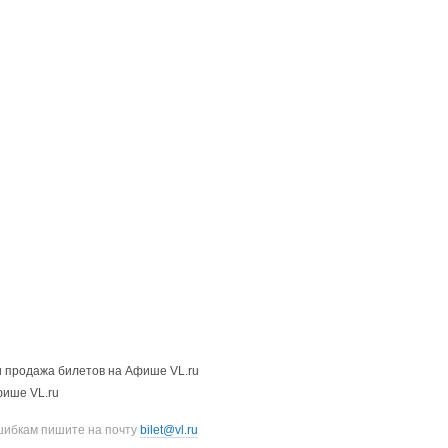
 продажа билетов на Афише VL.ru
фише VL.ru
шибкам пишите на почту
bilet@vl.ru