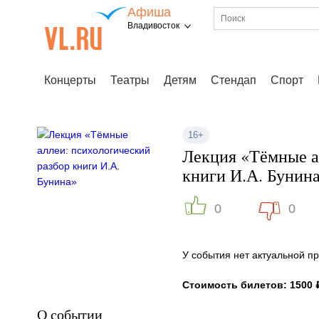
Афиша
Владивосток
Концерты
Театры
Детям
Стендап
Спорт
16+
Лекция «Тёмные а
книги И.А. Бунин
0
0
У события нет актуальной 
Стоимость билетов: 1500 
О событии