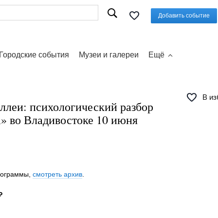
Добавить событие
Городские события
Музеи и галереи
Ещё
В из
ллеи: психологический разбор
а» во Владивостоке 10 июня
программы,
смотреть архив
.
₽