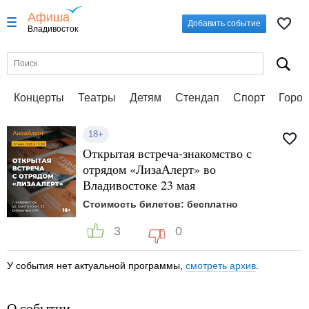
Афиша
Добавить событие
Владивосток
Концерты
Театры
Детям
Стендап
Спорт
Город
18+
Открытая встреча-знакомство с
отрядом «ЛизаАлерт» во
Владивостоке 23 мая
Стоимость билетов: бесплатно
3
0
У события нет актуальной программы,
смотреть архив
.
О событии