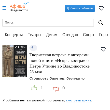
Афиша
Добавить событие
Владивосток
Концерты
Театры
Детям
Стендап
Спорт
Город
6+
Творческая встреча с авторами
новой книги «Искры костра» о
Петре Уткине во Владивостоке
23 мая
Стоимость билетов: бесплатно
1
0
У события нет актуальной программы,
смотреть архив
.