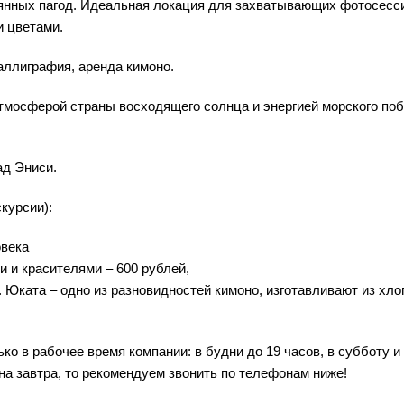
вянных пагод. Идеальная локация для захватывающих фотосесс
и цветами.
аллиграфия, аренда кимоно.
тмосферой страны восходящего солнца и энергией морского по
ад Эниси.
курсии):
овека
и и красителями – 600 рублей,
. Юката – одно из разновидностей кимоно, изготавливают из хло
о в рабочее время компании: в будни до 19 часов, в субботу и
на завтра, то рекомендуем звонить по телефонам ниже!