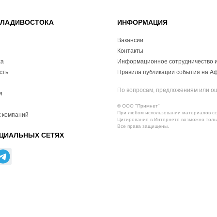
ВЛАДИВОСТОКА
ИНФОРМАЦИЯ
Вакансии
Контакты
ха
Информационное сотрудничество и
сть
Правила публикации события на А
По вопросам, предложениям или о
я
© ООО "Примнет"
При любом использовании материалов ссы
 компаний
Цитирование в Интернете возможно тольк
Все права защищены.
ЦИАЛЬНЫХ СЕТЯХ