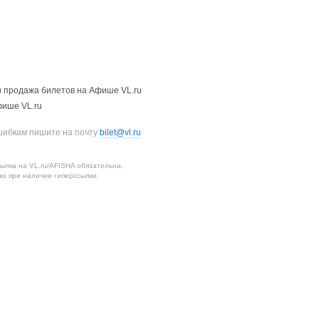
 продажа билетов на Афише VL.ru
фише VL.ru
шибкам пишите на почту
bilet@vl.ru
лка на VL.ru/AFISHA обязательна.
о при наличии гиперссылки.