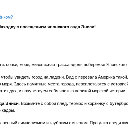
ёнком?
Находку с посещением японского сада Эниси!
ути: сопки, море, живописная трасса вдоль побережья Японского
 чтобы увидеть город на ладони. Вид с перевала Америка такой,
 моря. Здесь памятные места города, переплетаются с историе
атит дух, и почувствуем себя частью великой морской истории.
да Эниси
. Возьмите с собой плед, термос и корзинку с бутербр
 кадры.
олненный символизмом и глубоким смыслом. Прогулка среди ж