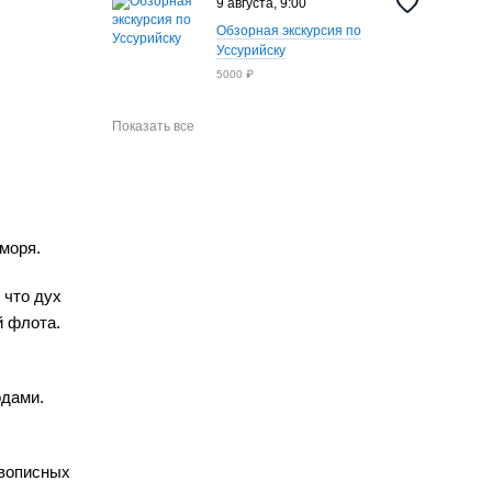
9 августа, 9:00
Обзорная экскурсия по
Уссурийску
5000 ₽
Показать все
 моря.
 что дух
й флота.
одами.
ивописных