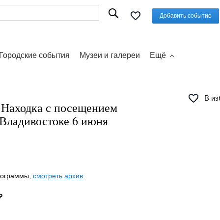
Добавить событие
Городские события
Музеи и галереи
Ещё
В из
д Находка с посещением
 Владивостоке 6 июня
программы,
смотреть архив
.
₽