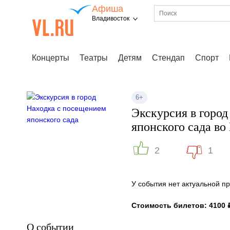
Афиша
Владивосток
Концерты
Театры
Детям
Стендап
Спорт
6+
Экскурсия в горо
японского сада во
2
1
У события нет актуальной 
Стоимость билетов: 4100 
О событии