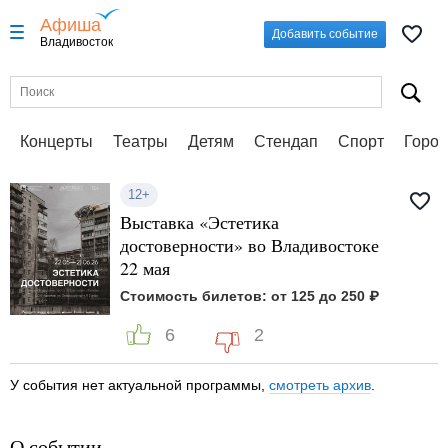
Афиша
Добавить событие
Владивосток
Концерты
Театры
Детям
Стендап
Спорт
Город
12+
Выставка «Эстетика
достоверности» во Владивостоке
22 мая
Стоимость билетов: от 125 до 250 ₽
6
2
У события нет актуальной программы,
смотреть архив
.
О событии