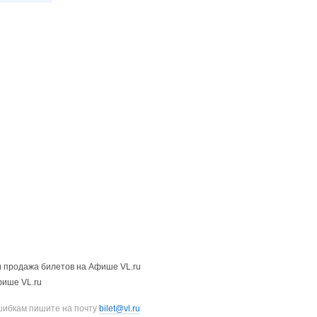
 продажа билетов на Афише VL.ru
фише VL.ru
шибкам пишите на почту
bilet@vl.ru