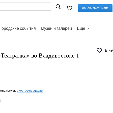
Добавить событие
Городские события
Музеи и галереи
Ещё
В из
Театралка» во Владивостоке 1
программы,
смотреть архив
.
₽