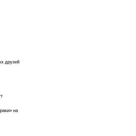
ых друзей
ут
раки» на