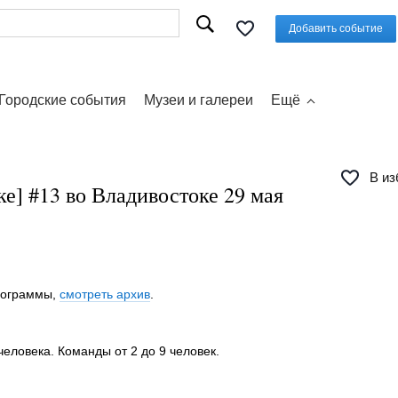
Добавить событие
Городские события
Музеи и галереи
Ещё
В из
ке] #13 во Владивостоке 29 мая
программы,
смотреть архив
.
человека. Команды от 2 до 9 человек.