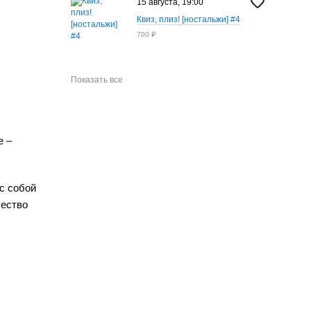
15 августа, 19:00
Квиз, плиз! [ностальжи] #4
700 ₽
Показать все
е –
с собой
чество