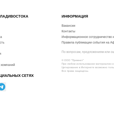
ВЛАДИВОСТОКА
ИНФОРМАЦИЯ
Вакансии
Контакты
ха
Информационное сотрудничество и
сть
Правила публикации события на А
По вопросам, предложениям или о
я
© ООО "Примнет"
При любом использовании материалов ссы
 компаний
Цитирование в Интернете возможно тольк
Все права защищены.
ЦИАЛЬНЫХ СЕТЯХ