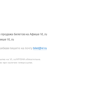
 продажа билетов на Афише VL.ru
фише VL.ru
шибкам пишите на почту
bilet@vl.ru
лка на VL.ru/AFISHA обязательна.
о при наличии гиперссылки.