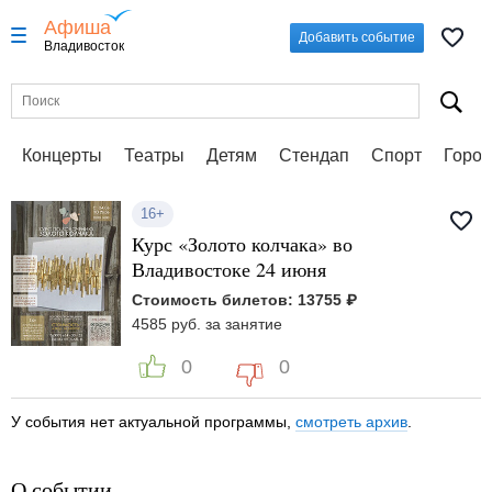
Афиша
Добавить событие
Владивосток
Концерты
Театры
Детям
Стендап
Спорт
Город
16+
Курс «Золото колчака» во
Владивостоке 24 июня
Стоимость билетов: 13755 ₽
4585 руб. за занятие
0
0
У события нет актуальной программы,
смотреть архив
.
О событии