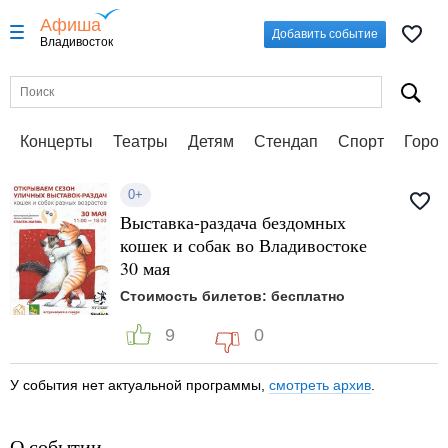
Афиша
Добавить событие
Владивосток
Концерты
Театры
Детям
Стендап
Спорт
Город
0+
Выставка-раздача бездомных
кошек и собак во Владивостоке
30 мая
Стоимость билетов: бесплатно
9
0
У события нет актуальной программы,
смотреть архив
.
О событии