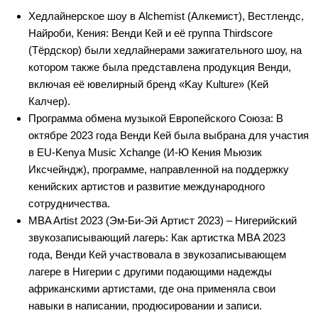
Хедлайнерское шоу в Alchemist (Алкемист), Вестлендс,
Найроби, Кения: Венди Кей и её группа Thirdscore
(Тёрдскор) были хедлайнерами зажигательного шоу, на
котором также была представлена продукция Венди,
включая её ювелирный бренд «Kay Kulture» (Кей
Калчер).
Программа обмена музыкой Европейского Союза: В
октябре 2023 года Венди Кей была выбрана для участия
в EU-Kenya Music Xchange (И-Ю Кения Мьюзик
Иксчейндж), программе, направленной на поддержку
кенийских артистов и развитие международного
сотрудничества.
MBA Artist 2023 (Эм-Би-Эй Артист 2023) – Нигерийский
звукозаписывающий лагерь: Как артистка MBA 2023
года, Венди Кей участвовала в звукозаписывающем
лагере в Нигерии с другими подающими надежды
африканскими артистами, где она применяла свои
навыки в написании, продюсировании и записи.