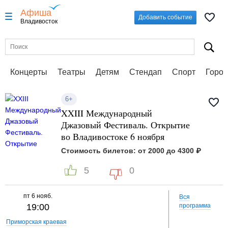
Афиша
Добавить событие
Владивосток
Концерты
Театры
Детям
Стендап
Спорт
Город
6+
XXIII Международный
Джазовый Фестиваль. Открытие
во Владивостоке 6 ноября
Стоимость билетов: от 2000 до 4300 ₽
5
0
пт
6 нояб.
Вся
19:00
программа
Приморская краевая