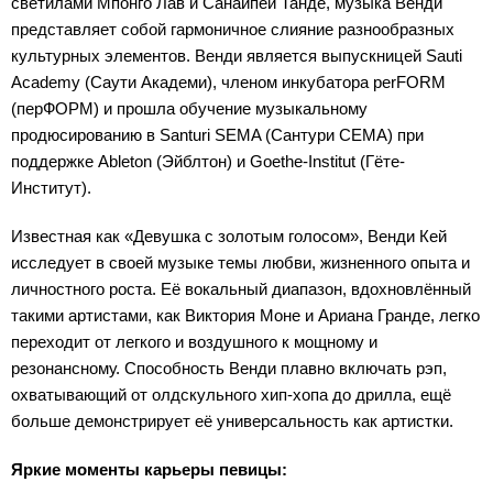
светилами Мпонго Лав и Санаипей Танде, музыка Венди
представляет собой гармоничное слияние разнообразных
культурных элементов. Венди является выпускницей Sauti
Academy (Саути Академи), членом инкубатора perFORM
(перФОРМ) и прошла обучение музыкальному
продюсированию в Santuri SEMA (Сантури СЕМА) при
поддержке Ableton (Эйблтон) и Goethe-Institut (Гёте-
Институт).
Известная как «Девушка с золотым голосом», Венди Кей
исследует в своей музыке темы любви, жизненного опыта и
личностного роста. Её вокальный диапазон, вдохновлённый
такими артистами, как Виктория Моне и Ариана Гранде, легко
переходит от легкого и воздушного к мощному и
резонансному. Способность Венди плавно включать рэп,
охватывающий от олдскульного хип-хопа до дрилла, ещё
больше демонстрирует её универсальность как артистки.
Яркие моменты карьеры певицы: