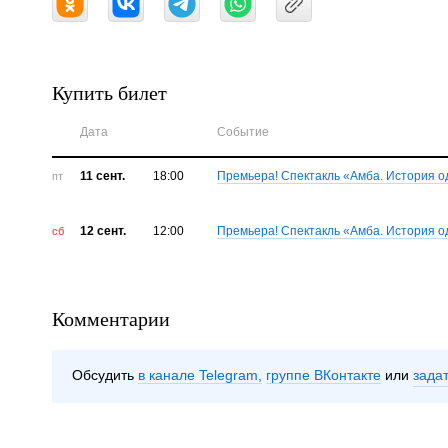
Купить билет
Дата
Событие
11 сент.
18:00
Премьера! Спектакль «Амба. История о
пт
12 сент.
12:00
Премьера! Спектакль «Амба. История о
сб
Комментарии
Обсудить
в канале Telegram
группе ВКонтакте
зада