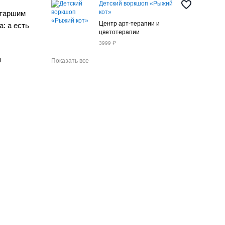
Детский воркшоп «Рыжий
кот»
старшим
Центр арт-терапии и
: а есть
цветотерапии
3999 ₽
я
Показать все