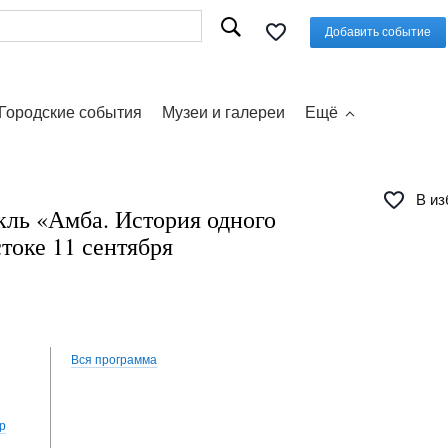
Добавить событие
Городские события
Музеи и галереи
Ещё
В из
кль «Амба. История одного
токе 11 сентября
Вся программа
р