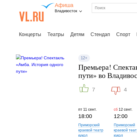
Афиша
Владивосток
Концерты
Театры
Детям
Стендап
Спорт
12+
Премьера! Спекта
пути» во Владивос
7
4
пт
11 сент.
сб
12 сент.
18:00
12:00
Приморский
Приморский
краевой театр
краевой теат
кукол
кукол