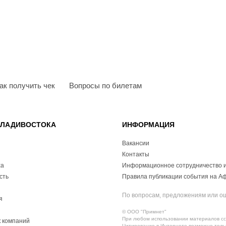
ак получить чек
Вопросы по билетам
ВЛАДИВОСТОКА
ИНФОРМАЦИЯ
Вакансии
Контакты
ха
Информационное сотрудничество и
сть
Правила публикации события на А
По вопросам, предложениям или о
я
© ООО "Примнет"
При любом использовании материалов ссы
 компаний
Цитирование в Интернете возможно тольк