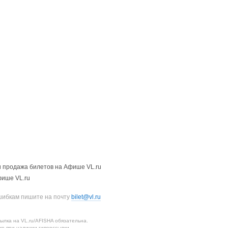
 продажа билетов на Афише VL.ru
фише VL.ru
шибкам пишите на почту
bilet@vl.ru
лка на VL.ru/AFISHA обязательна.
о при наличии гиперссылки.