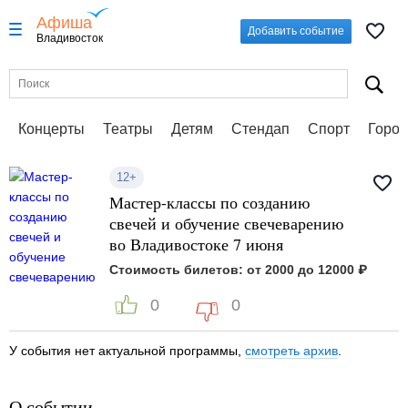
Афиша
Добавить событие
Владивосток
Концерты
Театры
Детям
Стендап
Спорт
Город
12+
Мастер-классы по созданию
свечей и обучение свечеварению
во Владивостоке 7 июня
Стоимость билетов: от 2000 до 12000 ₽
0
0
У события нет актуальной программы,
смотреть архив
.
О событии