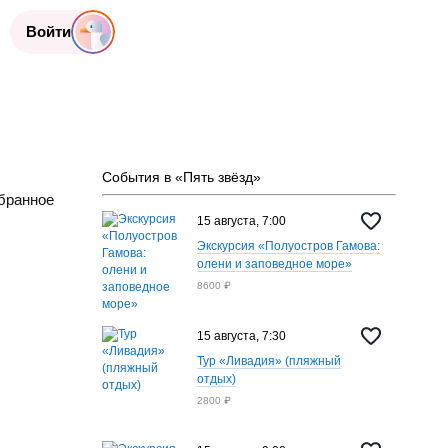
Войти
События в «Пять звёзд»
бранное
15 августа, 7:00
Экскурсия «Полуостров Гамова:
олени и заповедное море»
8600 ₽
15 августа, 7:30
.
сб
26 сент.
сб
3 окт.
Тур «Ливадия» (пляжный
8:30
8:30
отдых)
2800 ₽
д
Пять звёзд
Пять звёзд
ация
Регистрация
Регистрация