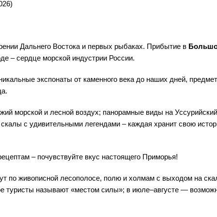
026)
орении Дальнего Востока и первых рыбаках. Прибытие в
Большо
оде – сердце морской индустрии России.
уникальные экспонаты от каменного века до наших дней, предме
да.
ежий морской и лесной воздух; панорамные виды на Уссурийский
; скалы с удивительными легендами – каждая хранит свою истор
ецептам – почувствуйте вкус настоящего Приморья!
рут по живописной лесополосе, полю и холмам с выходом на ск
орое туристы называют «местом силы»; в июле–августе — возмож