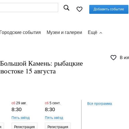
Добавить событие
Городские события
Музеи и галереи
Ещё
В из
 Большой Камень: рыбацкие
востоке 15 августа
сб
29 авг.
сб
5 сент.
сб
12 сент.
сб
19 сент
Вся программа
8:30
8:30
8:30
8:30
Пять звёзд
Пять звёзд
Пять звёзд
Пять звёз
я
Регистрация
Регистрация
Регистрация
Регистр