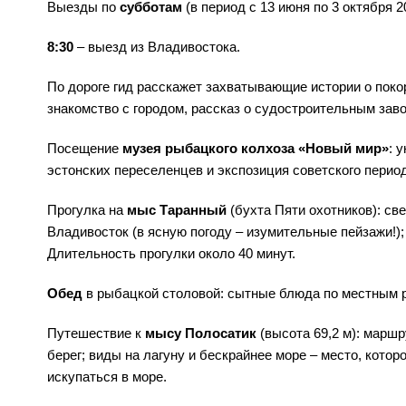
Выезды по
субботам
(в период с 13 июня по 3 октября 2
8:30
– выезд из Владивостока.
По дороге гид расскажет захватывающие истории о пок
знакомство с городом, рассказ о судостроительным зав
Посещение
музея рыбацкого колхоза «Новый мир»
: 
эстонских переселенцев и экспозиция советского перио
Прогулка на
мыс Таранный
(бухта Пяти охотников): св
Владивосток (в ясную погоду – изумительные пейзажи!)
Длительность прогулки около 40 минут.
Обед
в рыбацкой столовой: сытные блюда по местным р
Путешествие к
мысу Полосатик
(высота 69,2 м): марш
берег; виды на лагуну и бескрайнее море – место, кот
искупаться в море.