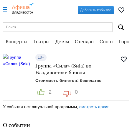
Афиша
Добавить событие
Владивосток
Концерты
Театры
Детям
Стендап
Спорт
Город
18+
Группа «Сила» (Sиla) во
Владивостоке 6 июня
Стоимость билетов: бесплатно
2
0
У события нет актуальной программы,
смотреть архив
.
О событии