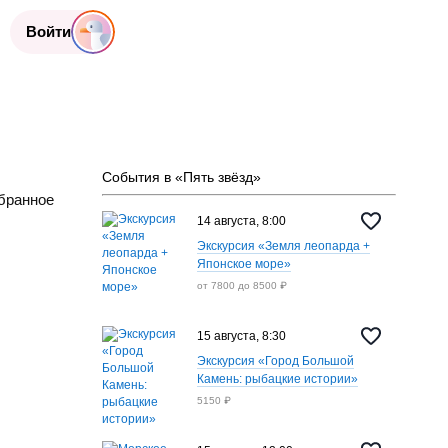
Войти
События в «Пять звёзд»
бранное
14 августа, 8:00
Экскурсия «Земля леопарда +
Японское море»
от 7800 до 8500 ₽
15 августа, 8:30
пн
31 авг.
ср
2 сент.
пн
7 сент.
ср
9 сен
Экскурсия «Город Большой
10:00
10:00
10:00
10:0
Камень: рыбацкие истории»
5150 ₽
д
Пять звёзд
Пять звёзд
Пять звёзд
Пять зв
ация
Регистрация
Регистрация
Регистрация
Регис