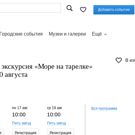
Добавить событие
Городские события
Музеи и галереи
Ещё
В из
 экскурсия «Море на тарелке»
0 августа
пн
17 авг.
ср
19 авг.
пн
24 авг.
ср
26 авг.
Вся программа
10:00
10:00
10:00
10:00
Пять звёзд
Пять звёзд
Пять звёзд
Пять звёз
я
Регистрация
Регистрация
Регистрация
Регистр