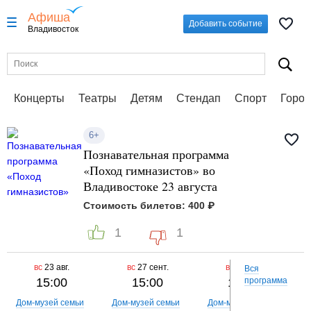
Афиша
Добавить событие
Владивосток
Концерты
Театры
Детям
Стендап
Спорт
Город
6+
Познавательная программа
«Поход гимназистов» во
Владивостоке 23 августа
Стоимость билетов: 400 ₽
1
1
вс
23 авг.
вс
27 сент.
вс
25 окт.
Вся
15:00
15:00
15:00
программа
Дом-музей семьи
Дом-музей семьи
Дом-музей семьи
Д