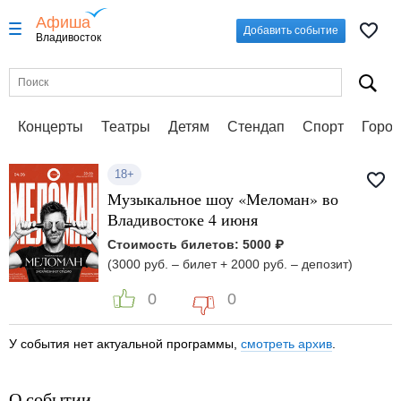
Афиша
Добавить событие
Владивосток
Концерты
Театры
Детям
Стендап
Спорт
Город
18+
Музыкальное шоу «Меломан» во
Владивостоке 4 июня
Стоимость билетов: 5000 ₽
(3000 руб. – билет + 2000 руб. – депозит)
0
0
У события нет актуальной программы,
смотреть архив
.
О событии