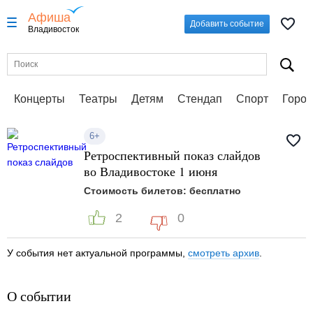
Афиша
Добавить событие
Владивосток
Концерты
Театры
Детям
Стендап
Спорт
Город
6+
Ретроспективный показ слайдов
во Владивостоке 1 июня
Стоимость билетов: бесплатно
2
0
У события нет актуальной программы,
смотреть архив
.
О событии