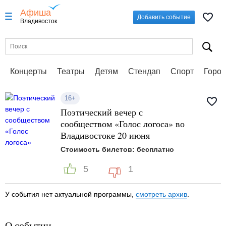
Афиша
Добавить событие
Владивосток
Концерты
Театры
Детям
Стендап
Спорт
Город
16+
Поэтический вечер с
сообществом «Голос логоса» во
Владивостоке 20 июня
Стоимость билетов: бесплатно
5
1
У события нет актуальной программы,
смотреть архив
.
О событии